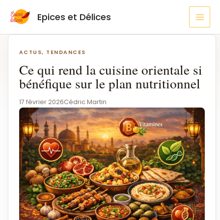
Aller
MAI
Epices et Délices
au
MEN
contenu
Navigation
de
ACTUS, TENDANCES
l’article
Ce qui rend la cuisine orientale si
bénéfique sur le plan nutritionnel
17 février 2026
Cédric Martin