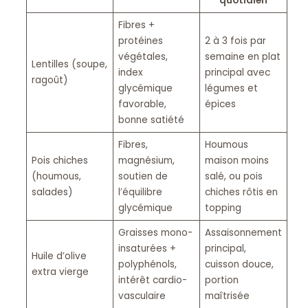
quotidien
Fibres +
protéines
2 à 3 fois par
végétales,
semaine en plat
Lentilles (soupe,
index
principal avec
ragoût)
glycémique
légumes et
favorable,
épices
bonne satiété
Fibres,
Houmous
Pois chiches
magnésium,
maison moins
(houmous,
soutien de
salé, ou pois
salades)
l’équilibre
chiches rôtis en
glycémique
topping
Graisses mono-
Assaisonnement
insaturées +
principal,
Huile d’olive
polyphénols,
cuisson douce,
extra vierge
intérêt cardio-
portion
vasculaire
maîtrisée