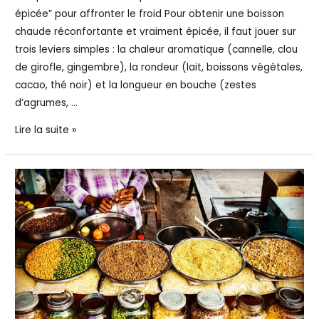
épicée” pour affronter le froid Pour obtenir une boisson
chaude réconfortante et vraiment épicée, il faut jouer sur
trois leviers simples : la chaleur aromatique (cannelle, clou
de girofle, gingembre), la rondeur (lait, boissons végétales,
cacao, thé noir) et la longueur en bouche (zestes
d’agrumes, …
Lire la suite »
Comparateur
prix
épices
en
ligne
:
méthode
fiable