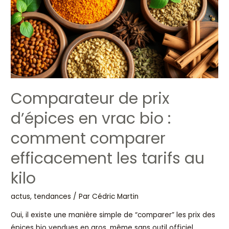
bio
:
comment
comparer
efficacement
les
tarifs
Comparateur de prix
au
kilo
d’épices en vrac bio :
comment comparer
efficacement les tarifs au
kilo
actus, tendances
/ Par
Cédric Martin
Oui, il existe une manière simple de “comparer” les prix des
épices bio vendues en gros, même sans outil officiel