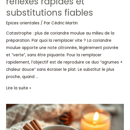
réflexes rapides et
substitutions fiables
Epices orientales
/ Par
Cédric Martin
Catastrophe : plus de coriandre moulue au milieu de la
préparation. Par quoi la remplacer vite ? La coriandre
moulue apporte une note citronnée, légèrement poivrée
et “verte”, sans être piquante. Pour la remplacer
rapidement, l’objectif est de reproduire ce duo “agrumes +
chaleur douce” sans écraser le plat. Le substitut le plus
proche, quand …
Lire la suite »
Idées
de
recettes
de