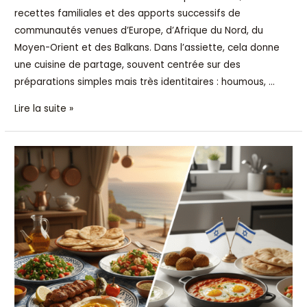
recettes familiales et des apports successifs de
communautés venues d’Europe, d’Afrique du Nord, du
Moyen-Orient et des Balkans. Dans l’assiette, cela donne
une cuisine de partage, souvent centrée sur des
préparations simples mais très identitaires : houmous, …
Lire la suite »
Grandes
lignes
:
ce
qui
distingue
la
gastronomie
libanaise