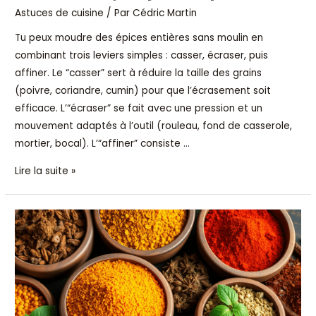
Astuces de cuisine
/ Par
Cédric Martin
Tu peux moudre des épices entières sans moulin en
combinant trois leviers simples : casser, écraser, puis
affiner. Le “casser” sert à réduire la taille des grains
(poivre, coriandre, cumin) pour que l’écrasement soit
efficace. L’“écraser” se fait avec une pression et un
mouvement adaptés à l’outil (rouleau, fond de casserole,
mortier, bocal). L’“affiner” consiste …
Lire la suite »
Comparateur
de
prix
d’épices
en
vrac