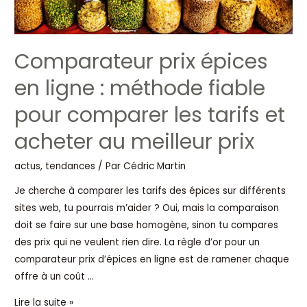
pour
comparer
les
tarifs
Comparateur prix épices
et
en ligne : méthode fiable
acheter
au
pour comparer les tarifs et
meilleur
acheter au meilleur prix
prix
actus, tendances
/ Par
Cédric Martin
Je cherche à comparer les tarifs des épices sur différents
sites web, tu pourrais m’aider ? Oui, mais la comparaison
doit se faire sur une base homogène, sinon tu compares
des prix qui ne veulent rien dire. La règle d’or pour un
comparateur prix d’épices en ligne est de ramener chaque
offre à un coût …
Lire la suite »