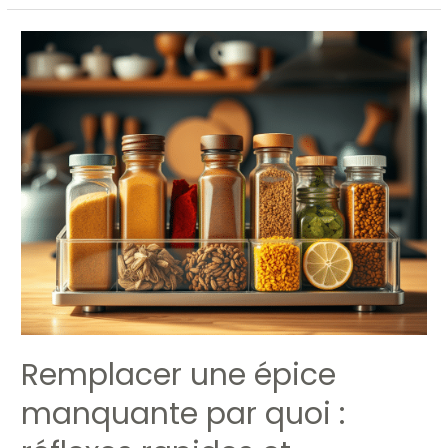
Remplacer
une
épice
manquante
par
quoi
:
réflexes
rapides
et
substitutions
fiables
Remplacer une épice
manquante par quoi :