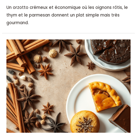
Un orzotto crémeux et économique où les oignons rôtis, le
thym et le parmesan donnent un plat simple mais très
gourmand.
Se
lancer
en
pâtisserie
avec
des
épices
:
les
bases
simples
pour
débuter