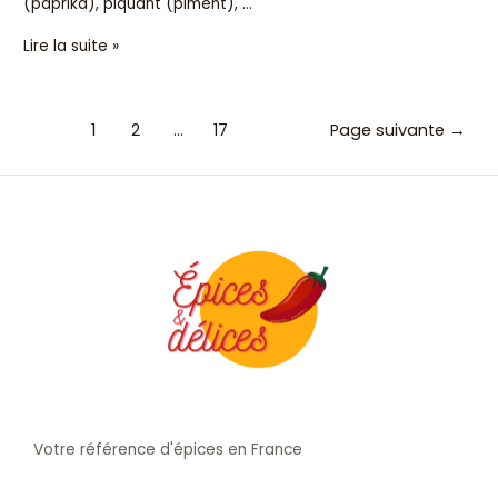
(paprika), piquant (piment), …
Lire la suite »
1
2
…
17
Page suivante
→
Votre référence d'épices en France