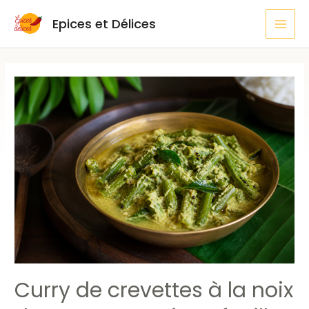
Aller
MAI
Epices et Délices
au
MEN
contenu
Pagination
des
publications
Curry de crevettes à la noix