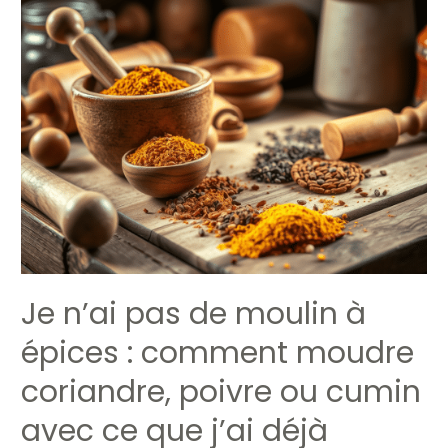
n’ai
pas
de
moulin
à
épices
:
comment
moudre
coriandre,
poivre
ou
Je n’ai pas de moulin à
cumin
avec
épices : comment moudre
ce
coriandre, poivre ou cumin
que
j’ai
avec ce que j’ai déjà
déjà