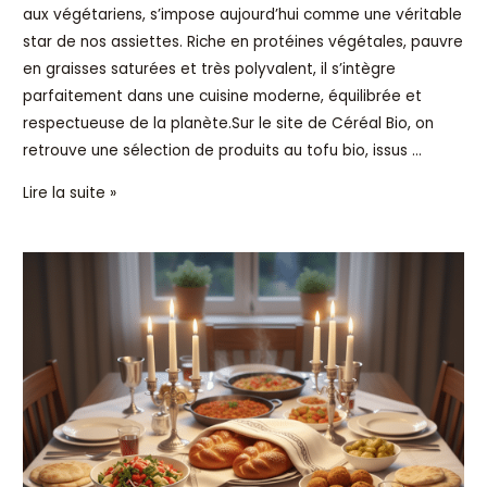
aux végétariens, s’impose aujourd’hui comme une véritable
star de nos assiettes. Riche en protéines végétales, pauvre
en graisses saturées et très polyvalent, il s’intègre
parfaitement dans une cuisine moderne, équilibrée et
respectueuse de la planète.Sur le site de Céréal Bio, on
retrouve une sélection de produits au tofu bio, issus …
Lire la suite »
Cuisine
israélienne
traditionnelle
:
une
base
populaire,
diasporique
et