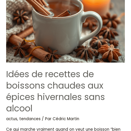
boissons
chaudes
aux
épices
hivernales
sans
alcool
Idées de recettes de
boissons chaudes aux
épices hivernales sans
alcool
actus, tendances
/ Par
Cédric Martin
Ce qui marche vraiment quand on veut une boisson “bien