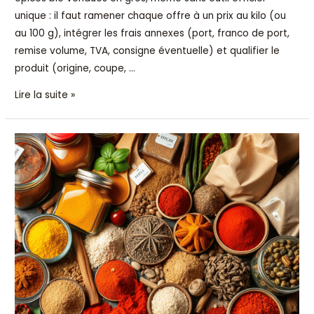
unique : il faut ramener chaque offre à un prix au kilo (ou
au 100 g), intégrer les frais annexes (port, franco de port,
remise volume, TVA, consigne éventuelle) et qualifier le
produit (origine, coupe, …
Lire la suite »
Évolution
du
marché
des
épices
en
ligne
en
2026
: