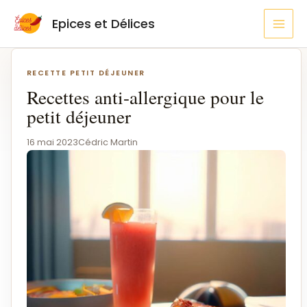
Aller
MAI
Epices et Délices
au
MEN
contenu
Navigation
de
RECETTE PETIT DÉJEUNER
l’article
Recettes anti-allergique pour le
petit déjeuner
16 mai 2023
Cédric Martin