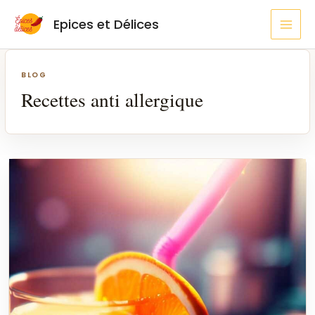
Aller
MAI
Epices et Délices
au
MEN
contenu
Pagination
des
BLOG
publications
Recettes anti allergique