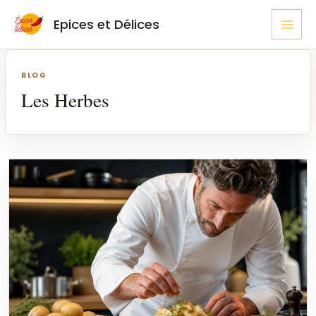
Aller
MAI
Epices et Délices
au
MEN
contenu
BLOG
Les Herbes