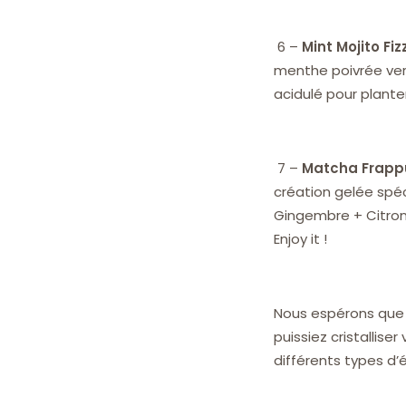
6 –
Mint Mojito Fiz
menthe poivrée ver
acidulé pour plante
7 –
Matcha Frappu
création gelée sp
Gingembre + Citron
Enjoy it !
Nous espérons que c
puissiez cristallis
différents types d’é