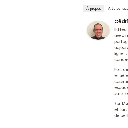
À propos
Articles réc
Cédr
Éditeu
avec m
partag
aujour
ligne. 
concev
Fort de
entièr
cuisin
espace
sans s
Sur
Mo
et l'a
de per