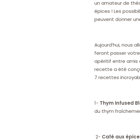
un amateur de thés,
épices ! Les possibi
peuvent donner une
Aujourd’hui, nous a
feront passer votre
apéritif entre amis
recette a été conç
7 recettes incroyabl
1-
Thym Infused B
du thym fraîchement
2-
Café aux épice