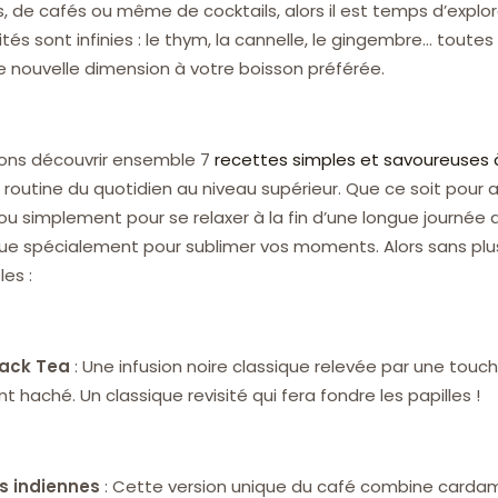
 de cafés ou même de cocktails, alors il est temps d’explore
lités sont infinies : le thym, la cannelle, le gingembre… toute
 nouvelle dimension à votre boisson préférée.
llons découvrir ensemble 7
recettes simples et savoureuses 
 routine du quotidien au niveau supérieur. Que ce soit pou
 ou simplement pour se relaxer à la fin d’une longue journée 
ue spécialement pour sublimer vos moments. Alors sans plus
es :
lack Tea
: Une infusion noire classique relevée par une touc
 haché. Un classique revisité qui fera fondre les papilles !
s indiennes
: Cette version unique du café combine card