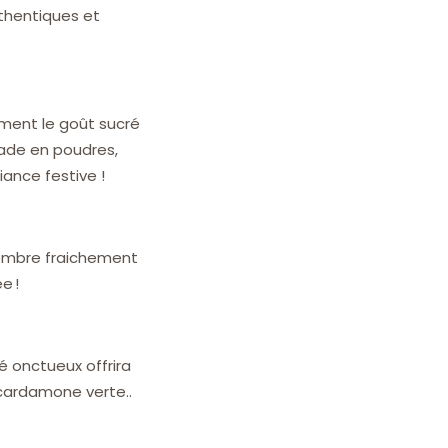
uthentiques et
ment le goût sucré
cade en poudres,
iance festive !
ngembre fraichement
ée !
té onctueux offrira
 cardamone verte..