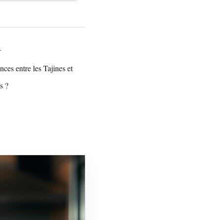
T
nces entre les Tajines et
s ?