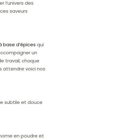
r l’univers des
s ces saveurs
à base d’épices
qui
r accompagner un
de travail, chaque
 attendre voici nos
he subtile et douce
amome en poudre et