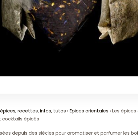
épices, recettes, infos, tutos
›
Epices orientales
›
Les épices 
 cocktails épicés
lisées depuis des siècles pour aromatiser et parfumer les boi