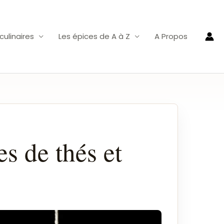
ulinaires
Les épices de A à Z
A Propos
es de thés et