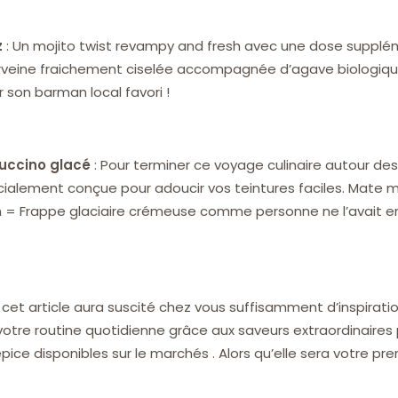
z
: Un mojito twist revampy and fresh avec une dose supplé
veine fraichement ciselée accompagnée d’agave biologiqu
r son barman local favori !
ccino glacé
: Pour terminer ce voyage culinaire autour des 
écialement conçue pour adoucir vos teintures faciles. Mate 
 = Frappe glaciaire crémeuse comme personne ne l’avait en
et article aura suscité chez vous suffisamment d’inspiratio
er votre routine quotidienne grâce aux saveurs extraordinaires
pice disponibles sur le marchés . Alors qu’elle sera votre pr