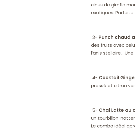
clous de girofle mo
exotiques. Parfait
3-
Punch chaud a
des fruits avec cel
l’anis stellaire… U
4-
Cocktail Ginge
pressé et citron ver
5-
Chai Latte au 
un tourbillon inatt
Le combo idéal apr