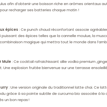
ulus afin d’obtenir une boisson riche en arômes orientaux a
e pour recharger ses batteries chaque matin !
ux épices
: Ce punch chaud réconfortant associe agréable
ui puissant des épices telles que la cannelle moulue, la mus
ne combinaison magique qui mettra tout le monde dans l’amb
r Mule
: Ce cocktail rafraichissant allie vodka premium ,gi
t. Une explosion fruitée bienvenue sur une terrasse ensoleill
curry
: Une version originale du traditionnel latte chai. Ce lat
endu grâce à sa pointe subtile de curcuma bio associée à la
ès un bon repas !