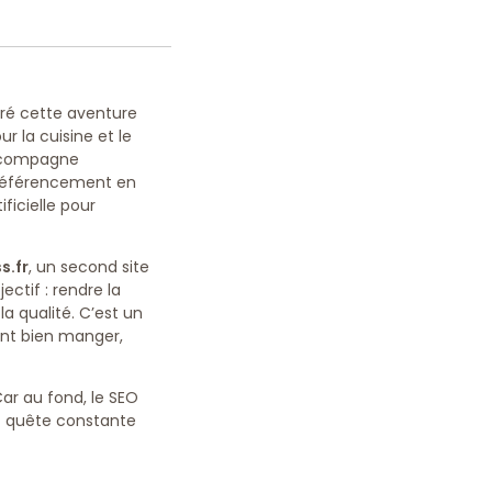
rré cette aventure
r la cuisine et le
accompagne
u référencement en
ificielle pour
s.fr
, un second site
jectif : rendre la
a qualité. C’est un
ent bien manger,
Car au fond, le SEO
et quête constante