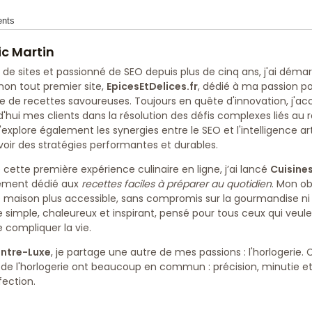
ents
ic Martin
r de sites et passionné de SEO depuis plus de cinq ans, j'ai déma
on tout premier site,
EpicesEtDelices.fr
, dédié à ma passion pou
e de recettes savoureuses. Toujours en quête d'innovation, j'
d'hui mes clients dans la résolution des défis complexes liés a
J'explore également les synergies entre le SEO et l'intelligence art
oir des stratégies performantes et durables.
 cette première expérience culinaire en ligne, j’ai lancé
Cuisines
ement dédié aux
recettes faciles à préparer au quotidien
. Mon ob
e maison plus accessible, sans compromis sur la gourmandise ni l
 simple, chaleureux et inspirant, pensé pour tous ceux qui veul
e compliquer la vie.
ntre-Luxe
, je partage une autre de mes passions : l'horlogerie. 
rt de l'horlogerie ont beaucoup en commun : précision, minutie 
fection.