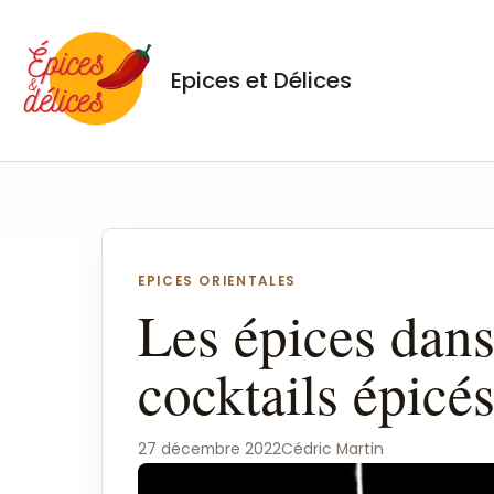
Aller
au
contenu
Epices et Délices
Navigation
de
EPICES ORIENTALES
l’article
Les épices dans 
cocktails épicé
27 décembre 2022
Cédric Martin