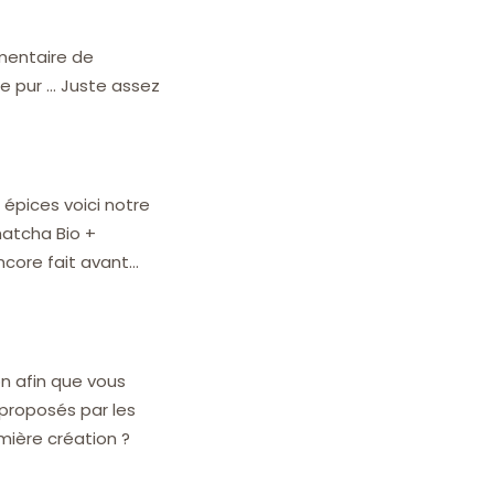
mentaire de
e pur … Juste assez
épices voici notre
matcha Bio +
core fait avant…
n afin que vous
 proposés par les
emière création ?