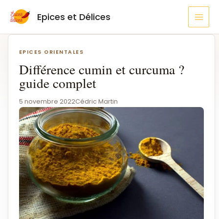
Aller
MAI
Epices et Délices
au
MEN
contenu
Navigation
de
EPICES ORIENTALES
l’article
Différence cumin et curcuma ?
guide complet
5 novembre 2022
Cédric Martin