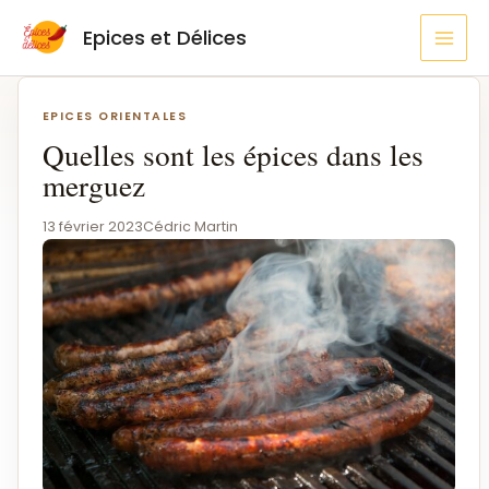
Aller
MAI
Epices et Délices
au
MEN
contenu
Navigation
de
EPICES ORIENTALES
l’article
Quelles sont les épices dans les
merguez
13 février 2023
Cédric Martin