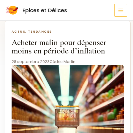
Aller
MAI
Epices et Délices
au
MEN
contenu
Navigation
de
ACTUS, TENDANCES
l’article
Acheter malin pour dépenser
moins en période d’inflation
28 septembre 2023
Cédric Martin