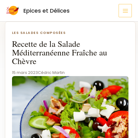
Aller
MAI
Epices et Délices
au
MEN
contenu
Navigation
de
LES SALADES COMPOSÉES
l’article
Recette de la Salade
Méditerranéenne Fraîche au
Chèvre
15 mars 2023
Cédric Martin