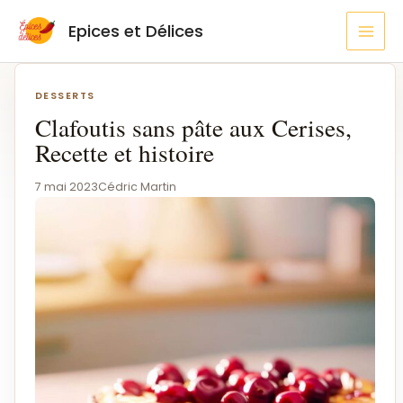
Aller
MAI
Epices et Délices
au
MEN
contenu
Navigation
de
DESSERTS
l’article
Clafoutis sans pâte aux Cerises,
Recette et histoire
7 mai 2023
Cédric Martin