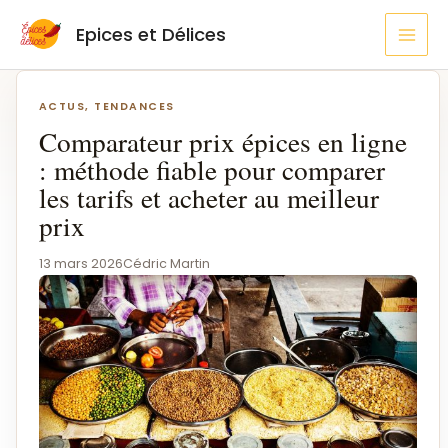
Aller
MAI
Epices et Délices
au
MEN
contenu
Navigation
de
ACTUS, TENDANCES
l’article
Comparateur prix épices en ligne
: méthode fiable pour comparer
les tarifs et acheter au meilleur
prix
13 mars 2026
Cédric Martin