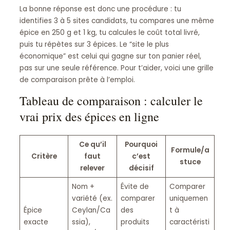
La bonne réponse est donc une procédure : tu
identifies 3 à 5 sites candidats, tu compares une même
épice en 250 g et 1 kg, tu calcules le coût total livré,
puis tu répètes sur 3 épices. Le “site le plus
économique” est celui qui gagne sur ton panier réel,
pas sur une seule référence. Pour t’aider, voici une grille
de comparaison prête à l’emploi.
Tableau de comparaison : calculer le
vrai prix des épices en ligne
Ce qu’il
Pourquoi
Formule/a
Critère
faut
c’est
stuce
relever
décisif
Nom +
Évite de
Comparer
variété (ex.
comparer
uniquemen
Épice
Ceylan/Ca
des
t à
exacte
ssia),
produits
caractéristi