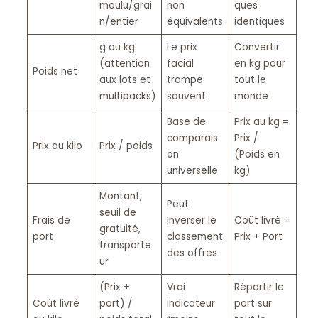
moulu/grai
non
ques
n/entier
équivalents
identiques
g ou kg
Le prix
Convertir
(attention
facial
en kg pour
Poids net
aux lots et
trompe
tout le
multipacks)
souvent
monde
Base de
Prix au kg =
comparais
Prix /
Prix au kilo
Prix / poids
on
(Poids en
universelle
kg)
Montant,
Peut
seuil de
Frais de
inverser le
Coût livré =
gratuité,
port
classement
Prix + Port
transporte
des offres
ur
(Prix +
Vrai
Répartir le
Coût livré
port) /
indicateur
port sur