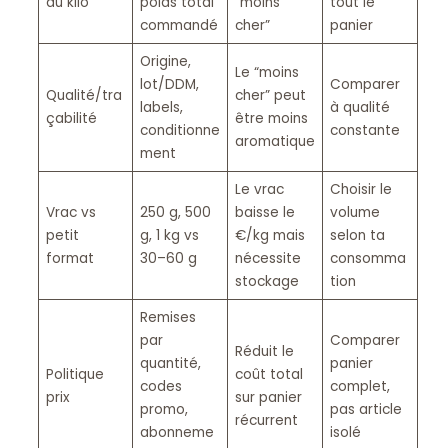
au kilo
poids total
“moins
tout le
commandé
cher”
panier
Origine,
Le “moins
lot/DDM,
Comparer
Qualité/tra
cher” peut
labels,
à qualité
çabilité
être moins
conditionne
constante
aromatique
ment
Le vrac
Choisir le
Vrac vs
250 g, 500
baisse le
volume
petit
g, 1 kg vs
€/kg mais
selon ta
format
30–60 g
nécessite
consomma
stockage
tion
Remises
par
Comparer
Réduit le
quantité,
panier
Politique
coût total
codes
complet,
prix
sur panier
promo,
pas article
récurrent
abonneme
isolé