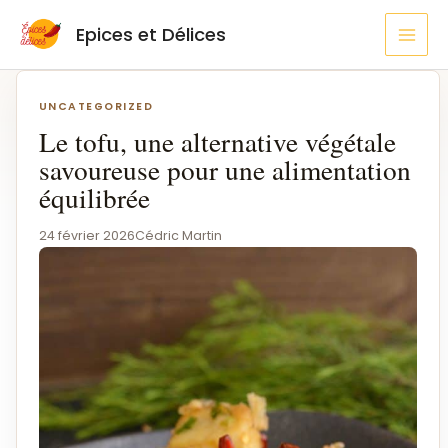
Aller
MAI
Epices et Délices
au
MEN
contenu
Navigation
de
UNCATEGORIZED
l’article
Le tofu, une alternative végétale
savoureuse pour une alimentation
équilibrée
24 février 2026
Cédric Martin