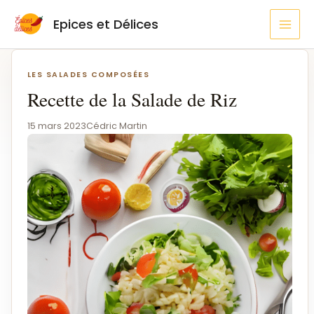
Aller
MAI
Epices et Délices
au
MEN
contenu
Navigation
de
LES SALADES COMPOSÉES
l’article
Recette de la Salade de Riz
15 mars 2023
Cédric Martin