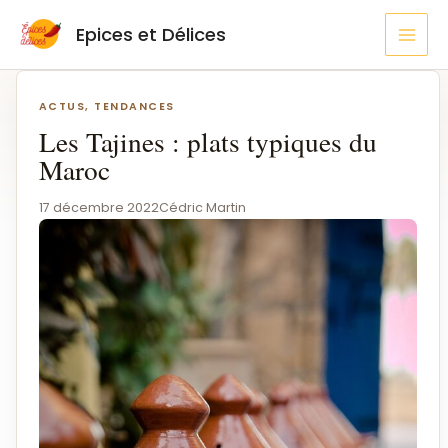
Aller
MAI
Epices et Délices
au
MEN
contenu
Navigation
de
ACTUS, TENDANCES
l’article
Les Tajines : plats typiques du
Maroc
17 décembre 2022
Cédric Martin