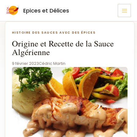
Aller
MAI
Epices et Délices
au
MEN
contenu
Navigation
de
HISTOIRE DES SAUCES AVEC DES ÉPICES
l’article
Origine et Recette de la Sauce
Algérienne
9 février 2023
Cédric Martin