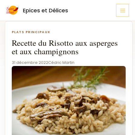
Aller
MAI
Epices et Délices
au
MEN
contenu
Navigation
de
PLATS PRINCIPAUX
l’article
Recette du Risotto aux asperges
et aux champignons
31 décembre 2022
Cédric Martin