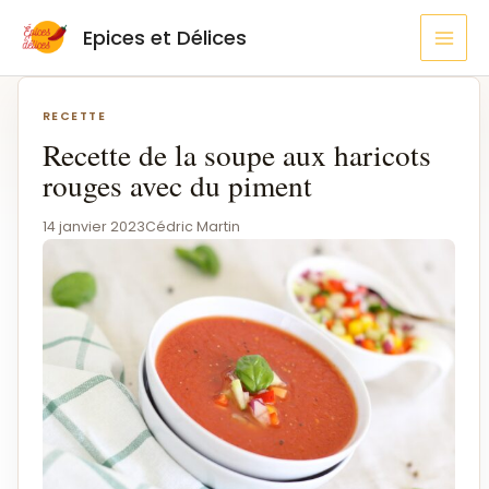
Aller
MAI
Epices et Délices
au
MEN
contenu
Navigation
de
RECETTE
l’article
Recette de la soupe aux haricots
rouges avec du piment
14 janvier 2023
Cédric Martin