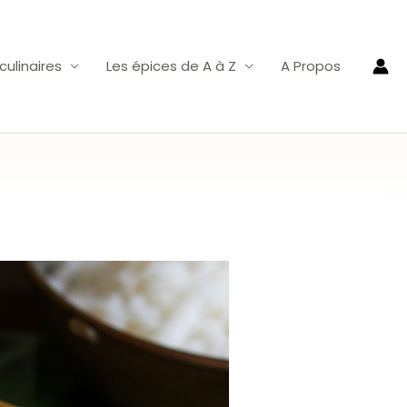
ulinaires
Les épices de A à Z
A Propos