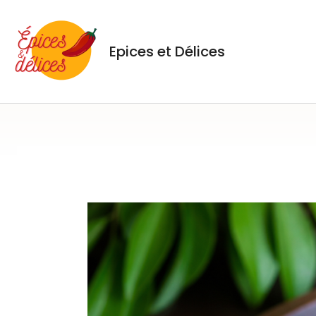
Aller
au
contenu
Epices et Délices
Pagination
des
publications