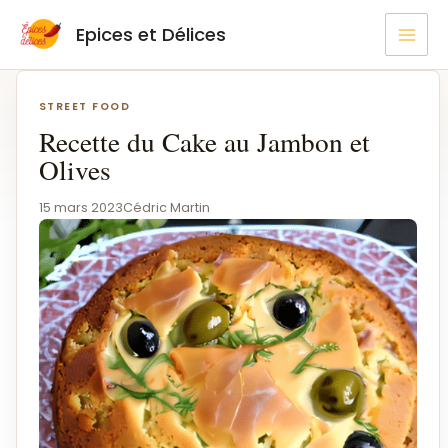
Aller
MAI
Epices et Délices
au
MEN
contenu
Navigation
de
STREET FOOD
l’article
Recette du Cake au Jambon et
Olives
15 mars 2023
Cédric Martin